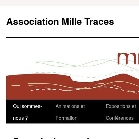
Aller
au
Association Mille Traces
contenu
Qui sommes-
Animations et
Expositions et
nous ?
Formation
Conférences